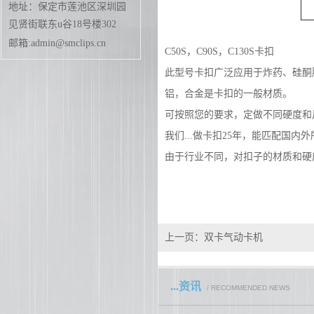
地址：保定市莲池区深圳园
见贤街联东u谷18号楼302
邮箱:admin@smclips.cn
C50S
，
C90S，C130S
卡扣
此型号卡扣广泛应用于炸药、硅酮
铝，合金是卡扣的一般材质。
可按照您的要求，定做不同硬度和
我们...做卡扣
25
年，能匹配国内外
由于行业不同，对扣子的材质和硬
上一页：
双卡气动卡机
...资讯
/ RECOMMENDED NEWS