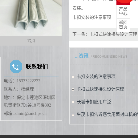
安装。
产品
中心
卡扣安装的注意事项
返回
首页
下一条：
卡扣式快速接头设计原理
铝扣
铝丝
...资讯
/ RECOMMENDED NEWS
联系我们
卡扣安装的注意事项
电话：15333222222
联系人：杨经理
卡扣式快速接头设计原理
地址：保定市莲池区深圳园
长城卡扣应用广泛
见贤街联东u谷18号楼302
邮箱:admin@smclips.cn
生茂卡扣告诉您食用菌封口机的