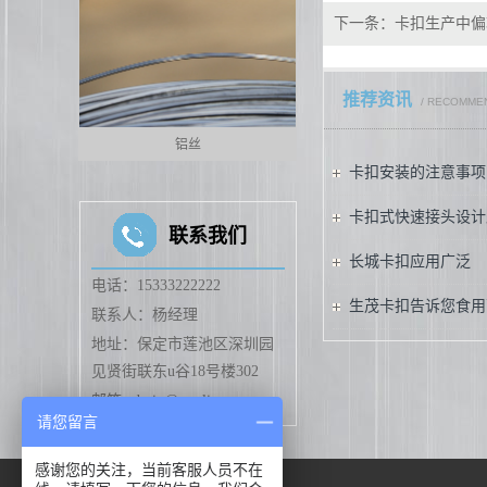
下一条：
卡扣生产中偏
推荐资讯
/ RECOMME
铝丝
聚氨酯胶卡扣
卡扣安装的注意事项
卡扣式快速接头设计
联系我们
长城卡扣应用广泛
电话：15333222222
生茂卡扣告诉您食用
联系人：杨经理
地址：保定市莲池区深圳园
见贤街联东u谷18号楼302
邮箱:admin@smclips.cn
请您留言
感谢您的关注，当前客服人员不在