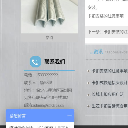
安装。
卡扣安装的注意事项
下一条：
卡扣安装的注
扣
铝扣
铝丝
...资讯
/ RECOMMENDE
联系我们
卡扣安装的注意事项
电话：15333222222
联系人：杨经理
卡扣式快速接头设计
地址：保定市莲池区深圳园
长城卡扣应用广泛
见贤街联东u谷18号楼302
邮箱:admin@smclips.cn
生茂卡扣告诉您食用
请您留言